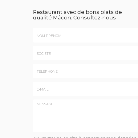
Restaurant avec de bons plats de
qualité Mâcon.
Consultez-nous
Nom
&
Prénom
Société
*
:
Téléphone
E-
mail
*
Message