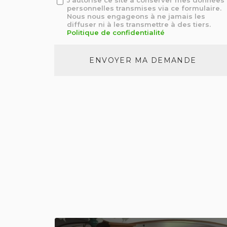
J'autorise ce site à conserver mes données
personnelles transmises via ce formulaire.
:
Nous nous engageons à ne jamais les
*
diffuser ni à les transmettre à des tiers.
Politique de confidentialité
Acceptation
RGPD
ENVOYER MA DEMANDE
*