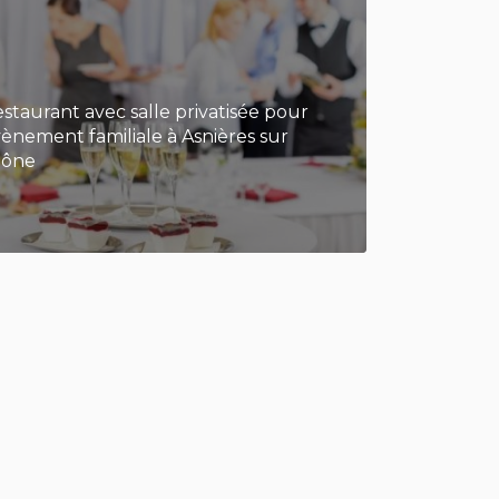
staurant avec salle privatisée pour
ènement familiale à Asnières sur
aône