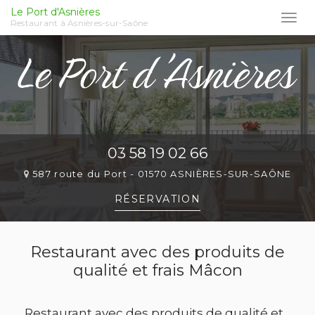
Le Port d'Asnières
Togg
Restaurant à Asnières-sur-Saône
navi
Aller
au
contenu
principal
03 58 19 02 66
587 route du Port -
01570 ASNIÈRES-SUR-SAÔNE
RÉSERVATION
Restaurant avec des produits de
qualité et frais Mâcon
Restaurant avec des produits de qualité et