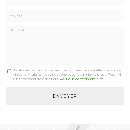
:
*
*
Tél.
:
*
Société
:
Message
J'autorise ce site à conserver mes données personnelles transmises
via ce formulaire. Nous nous engageons à ne jamais les diffuser ni
:
à les transmettre à des tiers.
Politique de confidentialité
*
Acceptation
RGPD
ENVOYER
*