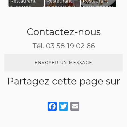
Restaurant
Restaurant
Restaurant
avec une
avec vue sur
pour manger
grande
l’eau pour
des
terrasse pour
diner en
grenouilles
manger au
amoureux
Contactez-nous
soleil
Tél.
03 58 19 02 66
ENVOYER UN MESSAGE
Partagez cette page sur
Facebook
Twitter
Email