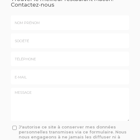
Contactez-nous
Nom
&
Prénom
Société
*
:
Téléphone
E-
mail
*
Message
J'autorise ce site à conserver mes données
personnelles transmises via ce formulaire. Nous
:
nous engageons à ne jamais les diffuser ni à