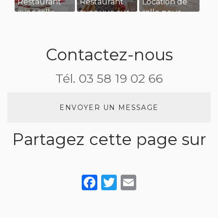
Restaurant
Restaurant
Location de
avec salle
avec vue sur
salle pour
privatisée
l’eau pour
une
pour
diner en
réception de
évènement
amoureux
mariage
Contactez-nous
familiale à
Asnières sur
Tél.
03 58 19 02 66
Saône
ENVOYER UN MESSAGE
Partagez cette page sur
Facebook
Twitter
Email