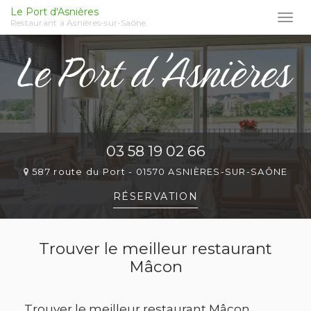
Le Port d'Asnières
Togg
Restaurant à Asnières-sur-Saône
navi
Aller
au
contenu
principal
03 58 19 02 66
587 route du Port -
01570 ASNIÈRES-SUR-SAÔNE
RÉSERVATION
Trouver le meilleur restaurant
Mâcon
Trouver le meilleur restaurant Mâcon.