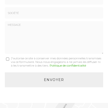
:
*
*
Tél.
:
*
Société
:
Message
J'autorise ce site à conserver mes données personnelles transmises
via ce formulaire. Nous nous engageons à ne jamais les diffuser ni
:
à les transmettre à des tiers.
Politique de confidentialité
*
Acceptation
RGPD
ENVOYER
*