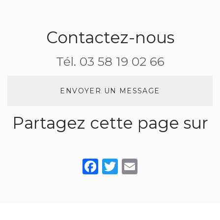
une
des
communication
réception de
grenouilles
web
mariage
Contactez-nous
Tél.
03 58 19 02 66
ENVOYER UN MESSAGE
Partagez cette page sur
Facebook
Twitter
Email