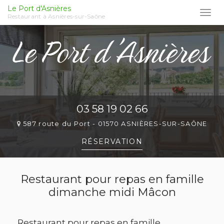
Le Port d'Asnières
Togg
Restaurant à Asnières-sur-Saône
navi
Aller
au
contenu
principal
03 58 19 02 66
587 route du Port -
01570 ASNIÈRES-SUR-SAÔNE
RÉSERVATION
Restaurant pour repas en famille
dimanche midi Mâcon
Restaurant pour repas en famille