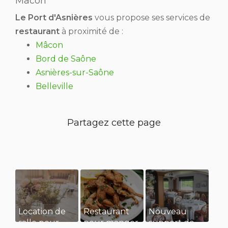
Mâcon
Le Port d'Asnières
vous propose ses services de
restaurant
à proximité de :
Mâcon
Bord de Saône
Asnières-sur-Saône
Belleville
Location de
Restaurant
Nouveau
salle pour
pour manger
support de