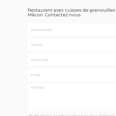
Restaurant avec cuisses de grenouilles
Mâcon.
Contactez-nous
Nom
&
Prénom
Société
*
:
Téléphone
E-
mail
*
Message