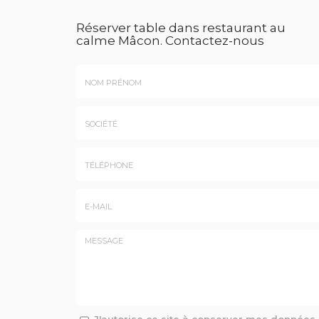
Réserver table dans restaurant au
calme Mâcon.
Contactez-nous
Nom
&
Prénom
Société
*
:
Téléphone
E-
mail
*
Message