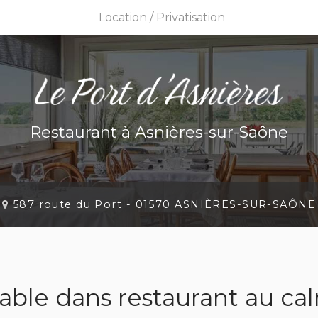
Location / Privatisation
Res
Priv
Restaurant
à Asnières-sur-Saône
587 route du Port -
01570 ASNIÈRES-SUR-SAÔNE
table dans restaurant au c