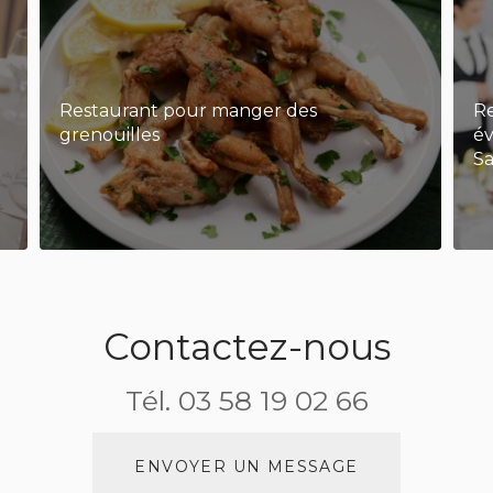
Restaurant pour manger des
Re
grenouilles
év
S
Contactez-nous
Tél.
03 58 19 02 66
ENVOYER UN MESSAGE