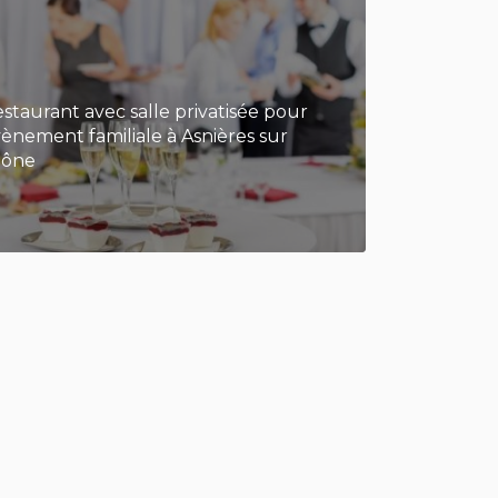
staurant avec salle privatisée pour
ènement familiale à Asnières sur
aône