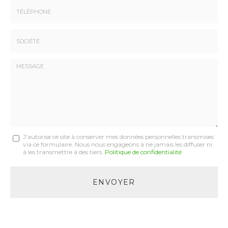
Email
:
:
*
*
Tél.
:
*
Société
:
Message
J'autorise ce site à conserver mes données personnelles transmises
via ce formulaire. Nous nous engageons à ne jamais les diffuser ni
:
à les transmettre à des tiers.
Politique de confidentialité
*
Acceptation
RGPD
ENVOYER
*