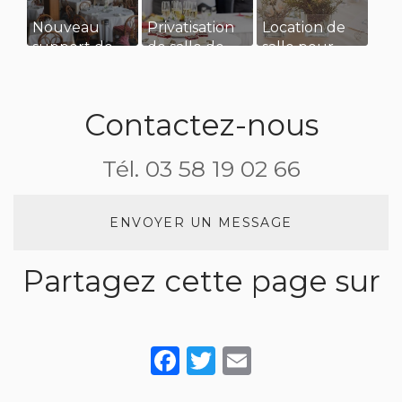
Nouveau
Privatisation
Location de
support de
de salle de
salle pour
communication
restaurant
une
web
pour un
réception de
séminaire
mariage
Contactez-nous
d’entreprise
Tél.
03 58 19 02 66
ENVOYER UN MESSAGE
Partagez cette page sur
Facebook
Twitter
Email