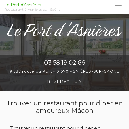
Le Port d'Asnières
Togg
Restaurant à Asnières-sur-Saône
navi
Aller
au
contenu
principal
03 58 19 02 66
587 route du Port -
01570 ASNIÈRES-SUR-SAÔNE
RÉSERVATION
Trouver un restaurant pour diner en
amoureux Mâcon
Trouver un restaurant pour diner en