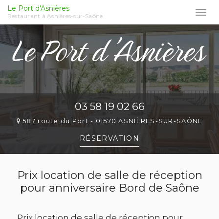
Le Port d'Asnières
Togg
Restaurant à Asnières-sur-Saône
navi
Aller
au
contenu
principal
03 58 19 02 66
587 route du Port -
01570 ASNIÈRES-SUR-SAÔNE
RÉSERVATION
Prix location de salle de réception
pour anniversaire Bord de Saône
Prix location de salle de réception pour