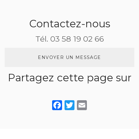
l’eau pour
une
une
diner en
réception de
réception de
amoureux
mariage
mariage
Contactez-nous
Tél.
03 58 19 02 66
ENVOYER UN MESSAGE
Partagez cette page sur
Facebook
Twitter
Email