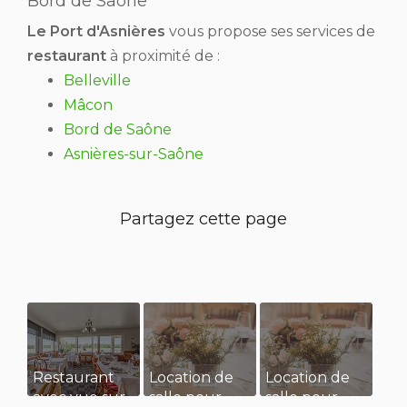
Bord de Saône
Le Port d'Asnières
vous propose ses services de
restaurant
à proximité de :
Belleville
Mâcon
Bord de Saône
Asnières-sur-Saône
Restaurant
Location de
Location de
avec vue sur
salle pour
salle pour