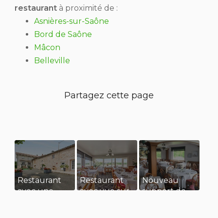
restaurant
à proximité de :
Asnières-sur-Saône
Bord de Saône
Mâcon
Belleville
Restaurant
Restaurant
Nouveau
avec une
avec vue sur
support de
grande
l’eau pour
communication
terrasse pour
diner en
web