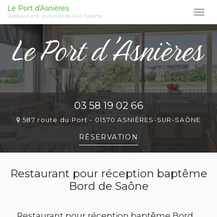
Le Port d'Asnières
Togg
Restaurant à Asnières-sur-Saône
navi
Aller
au
contenu
principal
03 58 19 02 66
587 route du Port -
01570 ASNIÈRES-SUR-SAÔNE
RÉSERVATION
Restaurant pour réception baptême
Bord de Saône
Restaurant pour réception baptême Bord