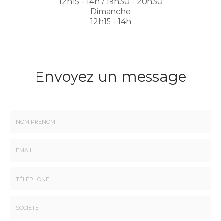
12h15 - 14h / 19h30 - 20h30
Dimanche
12h15 - 14h
Envoyez un message
Nom
-
Prénom
Email
:
:
*
*
Tél.
: