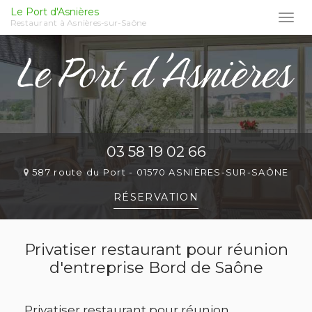
Le Port d'Asnières
Togg
Restaurant à Asnières-sur-Saône
navi
Aller
au
contenu
principal
03 58 19 02 66
587 route du Port -
01570 ASNIÈRES-SUR-SAÔNE
RÉSERVATION
Privatiser restaurant pour réunion
d'entreprise Bord de Saône
Privatiser restaurant pour réunion