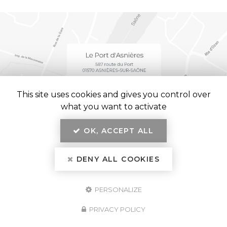
This site uses cookies and gives you control over
what you want to activate
OK, ACCEPT ALL
En savoir +
Le Port d'Asnières, restaurant
à Asnières-sur-Saône
DENY ALL COOKIES
Mentions légales
-
Plan du site
-
Liens utiles
-
Secteur
Le Port d'Asnières
PERSONALIZE
Création et référencement de site Internet
Demande de Devis
PRIVACY POLICY
Fermer
Notre savoir-faire : Restaurant à Asnières-sur-Saône