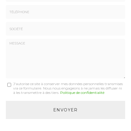
Prénom
Email
:
:
*
*
Tél.
:
*
Société
:
Message
J'autorise ce site à conserver mes données personnelles transmises
via ce formulaire. Nous nous engageons à ne jamais les diffuser ni
:
à les transmettre à des tiers.
Politique de confidentialité
*
Acceptation
RGPD
ENVOYER
*