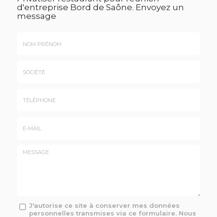
d'entreprise Bord de Saône.
Envoyez un
message
Nom
&
Prénom
Société
*
:
Téléphone
E-
mail
*
Message
J'autorise ce site à conserver mes données
personnelles transmises via ce formulaire. Nous
: