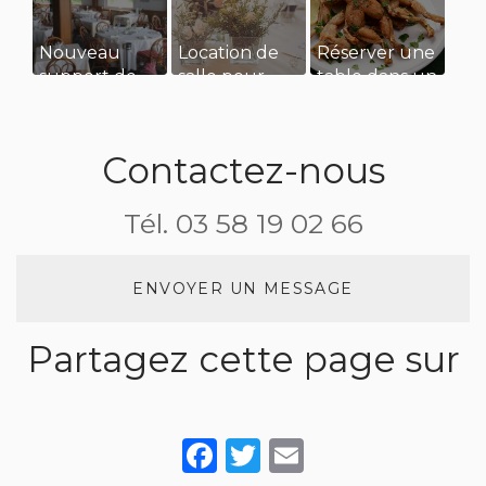
Nouveau
Location de
Réserver une
support de
salle pour
table dans un
communication
une
restaurant
web
réception de
pour manger
mariage
des
Contactez-nous
grenouilles
Tél.
03 58 19 02 66
ENVOYER UN MESSAGE
Partagez cette page sur
Facebook
Twitter
Email