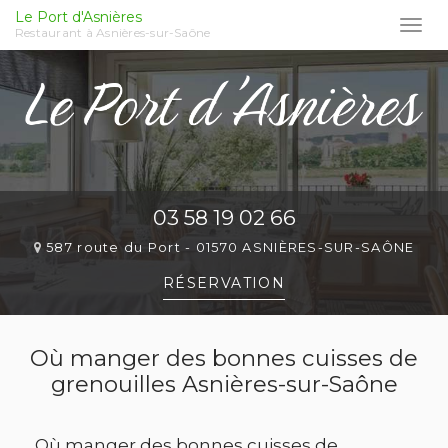
Le Port d'Asnières
Togg
Restaurant à Asnières-sur-Saône
navi
Aller
au
contenu
principal
03 58 19 02 66
587 route du Port -
01570 ASNIÈRES-SUR-SAÔNE
RÉSERVATION
Où manger des bonnes cuisses de
grenouilles Asnières-sur-Saône
Où manger des bonnes cuisses de