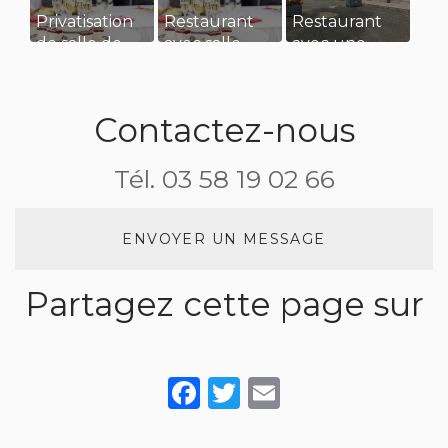
Privatisation
Restaurant
Restaurant
de salle de
avec salle
avec une
restaurant
privatisée
grande
pour un
pour
terrasse pour
séminaire
évènement
manger au
Contactez-nous
d’entreprise
familiale à
soleil
Asnières sur
Tél.
03 58 19 02 66
Saône
ENVOYER UN MESSAGE
Partagez cette page sur
Facebook
Twitter
Email