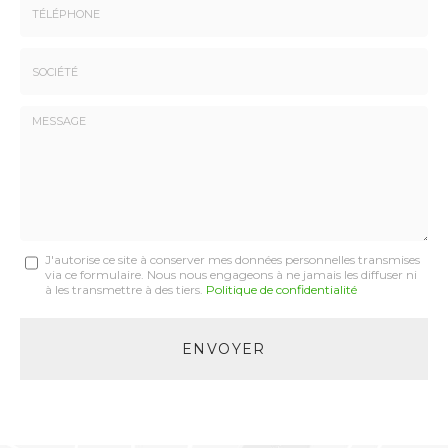
:
:
*
*
Tél.
:
*
Société
:
Message
J'autorise ce site à conserver mes données personnelles transmises
via ce formulaire. Nous nous engageons à ne jamais les diffuser ni
:
à les transmettre à des tiers.
Politique de confidentialité
*
Acceptation
RGPD
ENVOYER
*