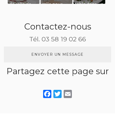
de salle de
salle pour
table dans un
restaurant
une
restaurant
pour un
réception de
pour manger
séminaire
mariage
des
Contactez-nous
d’entreprise
grenouilles
Tél.
03 58 19 02 66
ENVOYER UN MESSAGE
Partagez cette page sur
Facebook
Twitter
Email