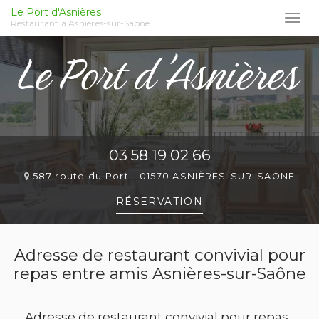
Le Port d'Asnières
Togg
Restaurant à Asnières-sur-Saône
navi
Aller
au
contenu
principal
03 58 19 02 66
587 route du Port -
01570 ASNIÈRES-SUR-SAÔNE
RÉSERVATION
Adresse de restaurant convivial pour
repas entre amis Asnières-sur-Saône
Adresse de restaurant convivial pour repas