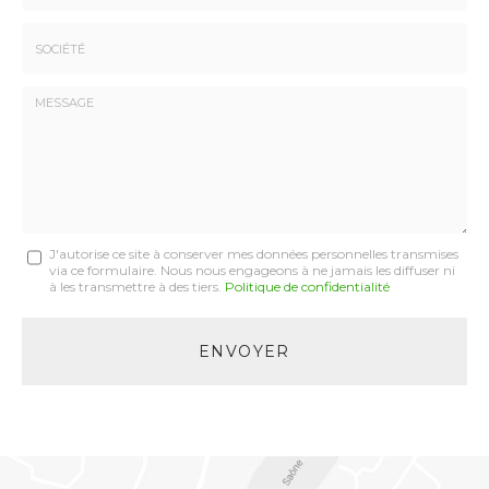
*
*
Tél.
:
*
Société
:
Message
J'autorise ce site à conserver mes données personnelles transmises
via ce formulaire. Nous nous engageons à ne jamais les diffuser ni
:
à les transmettre à des tiers.
Politique de confidentialité
*
Acceptation
RGPD
ENVOYER
*