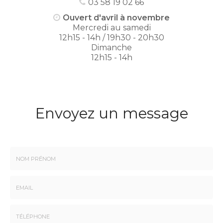
03 58 19 02 66
Ouvert d'avril à novembre
Mercredi au samedi
12h15 - 14h / 19h30 - 20h30
Dimanche
12h15 - 14h
Envoyez un message
Nom
-
Prénom
Email
:
: