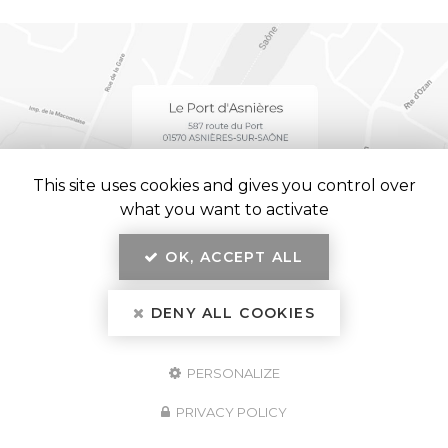
This site uses cookies and gives you control over
what you want to activate
OK, ACCEPT ALL
En savoir +
Le Port d'Asnières, restaurant
à Asnières-sur-Saône
DENY ALL COOKIES
Mentions légales
-
Plan du site
-
Liens utiles
-
Secteur
Le Port d'Asnières
PERSONALIZE
Création et référencement de site Internet
Demande de Devis
PRIVACY POLICY
Fermer
Notre savoir-faire : Restaurant à Asnières-sur-Saône