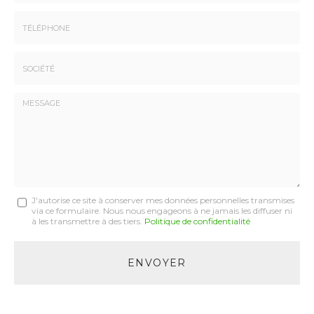
Prénom
Email
:
:
*
*
Tél.
:
*
Société
:
Message
J'autorise ce site à conserver mes données personnelles transmises
via ce formulaire. Nous nous engageons à ne jamais les diffuser ni
:
à les transmettre à des tiers.
Politique de confidentialité
*
Acceptation
RGPD
ENVOYER
*