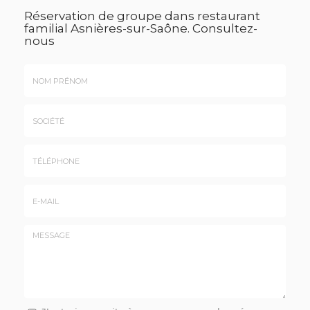
Réservation de groupe dans restaurant
familial Asnières-sur-Saône.
Consultez-
nous
Nom
&
Prénom
Société
*
:
Téléphone
E-
mail
*
Message