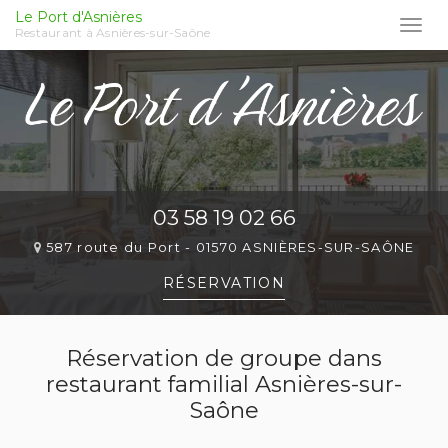
Le Port d'Asnières
Togg
Restaurant à Asnières-sur-Saône
navi
Aller
au
contenu
principal
03 58 19 02 66
587 route du Port -
01570 ASNIÈRES-SUR-SAÔNE
RÉSERVATION
Réservation de groupe dans
restaurant familial Asnières-sur-
Saône