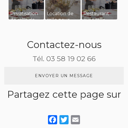
Privatisation
Location de
Restaurant
de salle de
salle pour
avec salle
restaurant
une
privatisée
pour un
réception de
pour
séminaire
mariage
évènement
Contactez-nous
d’entreprise
familiale à
Asnières sur
Tél.
03 58 19 02 66
Saône
ENVOYER UN MESSAGE
Partagez cette page sur
Facebook
Twitter
Email