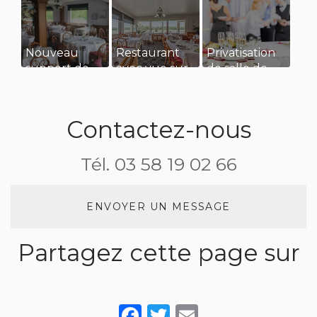
Nouveau
Restaurant
Privatisation
support de
avec vue sur
de salle de
communication
l’eau pour
restaurant
web
diner en
pour un
amoureux
séminaire
Contactez-nous
d’entreprise
Tél.
03 58 19 02 66
ENVOYER UN MESSAGE
Partagez cette page sur
Facebook
Twitter
Email