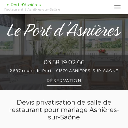
Le Port d'Asnières
Togg
Restaurant à Asnières-sur-Saône
navi
Aller
au
contenu
principal
03 58 19 02 66
587 route du Port -
01570 ASNIÈRES-SUR-SAÔNE
RÉSERVATION
Devis privatisation de salle de
restaurant pour mariage Asnières-
sur-Saône