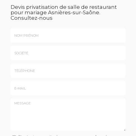
Devis privatisation de salle de restaurant
pour mariage Asnières-sur-Saône.
Consultez-nous
Nom
&
Prénom
Société
*
:
Téléphone
E-
mail
*
Message