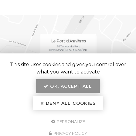
This site uses cookies and gives you control over
what you want to activate
OK, ACCEPT ALL
En savoir +
Le Port d'Asnières, restaurant
à Asnières-sur-Saône
DENY ALL COOKIES
Mentions légales
-
Plan du site
-
Liens utiles
-
Secteur
Le Port d'Asnières
PERSONALIZE
Création et référencement de site Internet
Demande de Devis
PRIVACY POLICY
Fermer