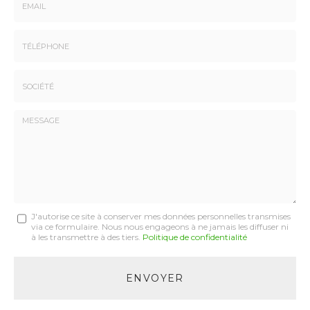
-
Prénom
Email
:
:
*
*
Tél.
:
*
Société
:
Message
J'autorise ce site à conserver mes données personnelles transmises
via ce formulaire. Nous nous engageons à ne jamais les diffuser ni
:
à les transmettre à des tiers.
Politique de confidentialité
*
Acceptation
RGPD
ENVOYER
*