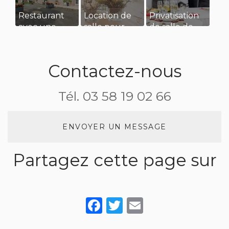
Restaurant
Location de
Privatisation
avec une
salle pour
de salle de
grande
une
restaurant
terrasse pour
réception de
pour un
manger au
mariage
séminaire
Contactez-nous
soleil
d’entreprise
Tél.
03 58 19 02 66
ENVOYER UN MESSAGE
Partagez cette page sur
Facebook
Twitter
Email