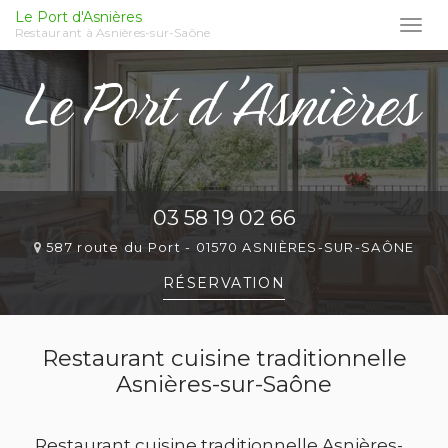
Le Port d'Asnières
Togg
Restaurant à Asnières-sur-Saône
navi
Aller
au
contenu
principal
03 58 19 02 66
587 route du Port -
01570 ASNIÈRES-SUR-SAÔNE
RÉSERVATION
Restaurant cuisine traditionnelle
Asnières-sur-Saône
Restaurant cuisine traditionnelle Asnières-