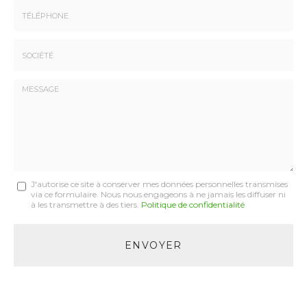
Email
:
:
*
*
Tél.
:
*
Société
:
Message
J'autorise ce site à conserver mes données personnelles transmises
via ce formulaire. Nous nous engageons à ne jamais les diffuser ni
:
à les transmettre à des tiers.
Politique de confidentialité
*
Acceptation
RGPD
ENVOYER
*