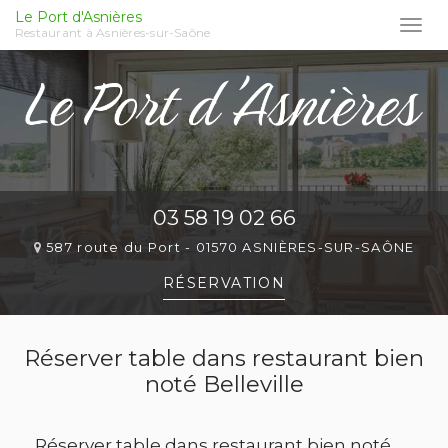
Le Port d'Asnières
Togg
Restaurant à Asnières-sur-Saône
navi
Aller
au
contenu
principal
03 58 19 02 66
587 route du Port -
01570 ASNIÈRES-SUR-SAÔNE
RÉSERVATION
Réserver table dans restaurant bien
noté Belleville
Réserver table dans restaurant bien noté