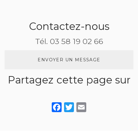
une
privatisée
restaurant
réception de
pour
pour un
mariage
évènement
séminaire
Contactez-nous
familiale à
d’entreprise
Asnières sur
Tél.
03 58 19 02 66
Saône
ENVOYER UN MESSAGE
Partagez cette page sur
Facebook
Twitter
Email