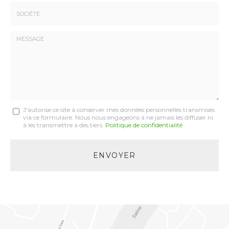
*
Tél.
:
*
Société
:
Message
J'autorise ce site à conserver mes données personnelles transmises
via ce formulaire. Nous nous engageons à ne jamais les diffuser ni
:
à les transmettre à des tiers.
Politique de confidentialité
*
Acceptation
RGPD
ENVOYER
*