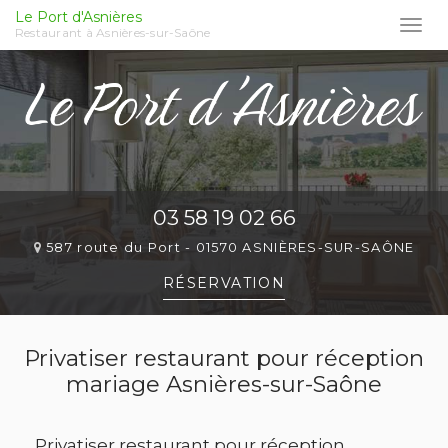
Le Port d'Asnières
Togg
Restaurant à Asnières-sur-Saône
navi
Aller
au
contenu
principal
03 58 19 02 66
587 route du Port -
01570 ASNIÈRES-SUR-SAÔNE
RÉSERVATION
Privatiser restaurant pour réception
mariage Asnières-sur-Saône
Privatiser restaurant pour réception