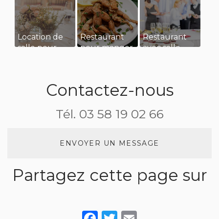
Location de
Restaurant
Restaurant
salle pour
pour manger
avec salle
une
des
privatisée
réception de
grenouilles
pour
mariage
évènement
Contactez-nous
familiale à
Asnières sur
Tél.
03 58 19 02 66
Saône
ENVOYER UN MESSAGE
Partagez cette page sur
Facebook
Twitter
Email