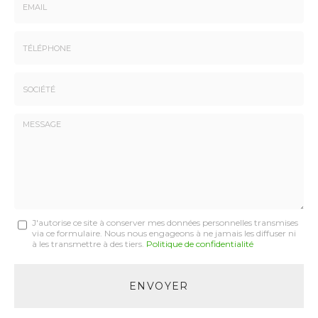
-
Prénom
Email
:
:
*
*
Tél.
:
*
Société
:
Message
J'autorise ce site à conserver mes données personnelles transmises
via ce formulaire. Nous nous engageons à ne jamais les diffuser ni
:
à les transmettre à des tiers.
Politique de confidentialité
*
Acceptation
RGPD
ENVOYER
*