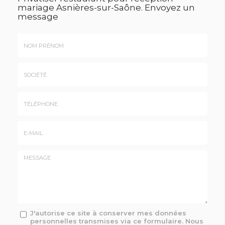
mariage Asnières-sur-Saône.
Envoyez un
message
Nom
&
Prénom
Société
*
:
Téléphone
E-
mail
*
Message
J'autorise ce site à conserver mes données
personnelles transmises via ce formulaire. Nous
: