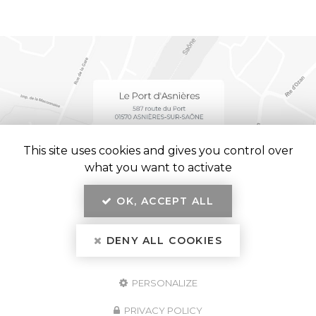
This site uses cookies and gives you control over
what you want to activate
OK, ACCEPT ALL
En savoir +
Le Port d'Asnières, restaurant
à Asnières-sur-Saône
DENY ALL COOKIES
Mentions légales
-
Plan du site
-
Liens utiles
-
Secteur
Le Port d'Asnières
PERSONALIZE
Création et référencement de site Internet
Demande de Devis
PRIVACY POLICY
Fermer