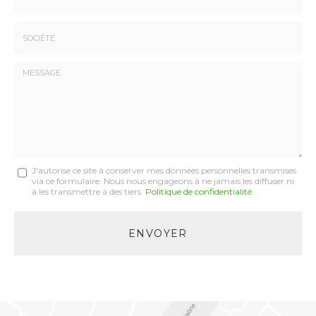
:
*
*
Tél.
:
*
Société
:
Message
J'autorise ce site à conserver mes données personnelles transmises
via ce formulaire. Nous nous engageons à ne jamais les diffuser ni
:
à les transmettre à des tiers.
Politique de confidentialité
*
Acceptation
RGPD
ENVOYER
*