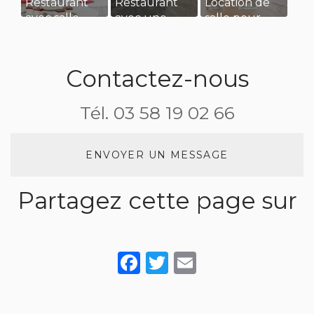
Restaurant
Restaurant
Location de
avec salle
avec une
salle pour
privatisée
grande
une
pour
terrasse pour
réception de
évènement
manger au
mariage
Contactez-nous
familiale à
soleil
Asnières sur
Tél.
03 58 19 02 66
Saône
ENVOYER UN MESSAGE
Partagez cette page sur
Facebook
Twitter
Email