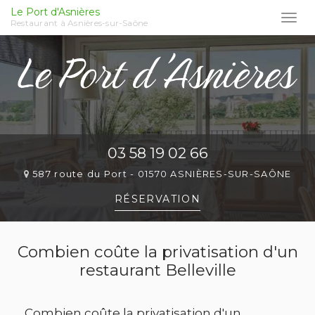
Le Port d'Asnières
Togg
Restaurant à Asnières-sur-Saône
navi
Aller
au
contenu
principal
03 58 19 02 66
587 route du Port -
01570 ASNIÈRES-SUR-SAÔNE
RÉSERVATION
Combien coûte la privatisation d'un
restaurant Belleville
Combien coûte la privatisation d'un